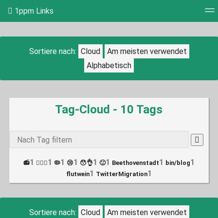
1ppm Links
Tag-Cloud
Bildwand
Täglich
RSS Feed
Einl
Sortiere nach:
Cloud
Am meisten verwendet
Alphabetisch
Tag-Cloud - 10 Tags
Type 1 o
more
charact
for
1
1
1
1
1
1
1
1
📻
🤷🏻‍♂️
🦠
😢
😯👌
🙂
Beethovenstadt
bin/blog
results.
1
1
flutwein
TwitterMigration
Sortiere nach:
Cloud
Am meisten verwendet