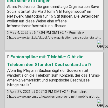
deutsche Stiftungen
Ab ins Fediverse: Die gemeinnützige Organisation Save
Social startet die Plattform "stiftungen.social" im
Netzwerk Mastodon für 16 Stiftungen. Die Beteiligten
wollen auf diese Weise eine offene
Informationsinfrastruktur aufbauen.
May 4, 2026 at 6:47:04 PM GMT+2 * ·
Permalink
https://www.turi2.de/aktuell/die-organisation-save-social-startet-einen-mastodon-server-fuer-16-deutsche-stiftungen/
Fusionspläne mit T-Mobile: Gibt die
Telekom den Standort Deutschland auf?
„Vom Big Player in Sachen digitaler Souveränität
wandelt sich die Telekom zum Konzern, der das Trump-
Amerika verherrlicht und europäische Beschlüsse
infrage stellt.“
April 27, 2026 at 3:07:13 PM GMT+2 * ·
Permalink
https://www.golem.de/news/fusionsplaene-mit-t-mobile-gibt-die-telekom-den-standort-deutschland-auf-2604-208012.html