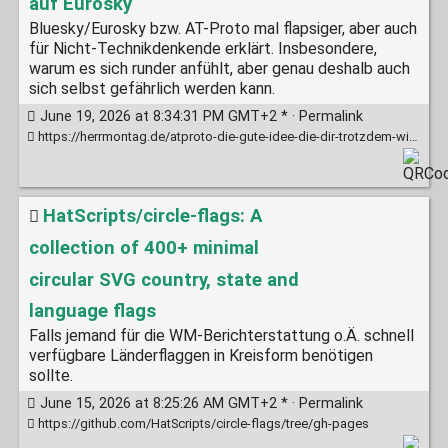
auf Eurosky
Bluesky/Eurosky bzw. AT-Proto mal flapsiger, aber auch
für Nicht-Technikdenkende erklärt. Insbesondere,
warum es sich runder anfühlt, aber genau deshalb auch
sich selbst gefährlich werden kann.
June 19, 2026 at 8:34:31 PM GMT+2 * ·
Permalink
https://herrmontag.de/atproto-die-gute-idee-die-dir-trotzdem-wieder-weggenommen-wird/
HatScripts/circle-flags: A
collection of 400+ minimal
circular SVG country, state and
language flags
Falls jemand für die WM-Berichterstattung o.Ä. schnell
verfügbare Länderflaggen in Kreisform benötigen
sollte.
June 15, 2026 at 8:25:26 AM GMT+2 * ·
Permalink
https://github.com/HatScripts/circle-flags/tree/gh-pages