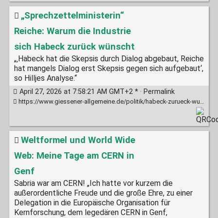
„Sprechzettelministerin“
Reiche: Warum die Industrie
sich Habeck zurück wünscht
„‚Habeck hat die Skepsis durch Dialog abgebaut, Reiche
hat mangels Dialog erst Skepsis gegen sich aufgebaut‘,
so Hilljes Analyse.“
April 27, 2026 at 7:58:21 AM GMT+2 * ·
Permalink
https://www.giessener-allgemeine.de/politik/habeck-zurueck-wuenscht-sprechzettelministerin-reiche-warum-die-industrie-sich-zr-94277213.html
Weltformel und World Wide
Web: Meine Tage am CERN in
Genf
Sabria war am CERN! „Ich hatte vor kurzem die
außerordentliche Freude und die große Ehre, zu einer
Delegation in die Europäische Organisation für
Kernforschung, dem legedären CERN in Genf,