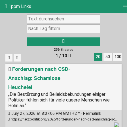
1ppm Links
Tag-Cloud
Bildwand
Täglich
RSS Feed
Einl
256
Shaares
1 / 13
20
50
100
Forderungen nach CSD-
Anschlag: Schamlose
Heuchelei
„Die Bestürzung und Beileidsbekundungen einiger
Politiker fühlen sich für viele queere Menschen wie
Hohn an.“
July 27, 2026 at 8:07:06 PM GMT+2 * ·
Permalink
https://netzpolitik.org/2026/forderungen-nach-csd-anschlag-schamlose-heuchelei/