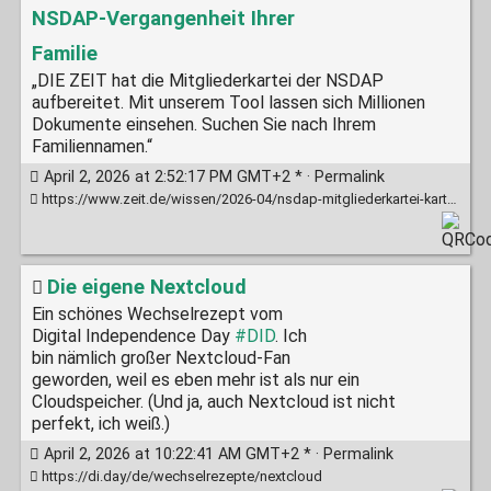
NSDAP-Vergangenheit Ihrer
Familie
„DIE ZEIT hat die Mitgliederkartei der NSDAP
aufbereitet. Mit unserem Tool lassen sich Millionen
Dokumente einsehen. Suchen Sie nach Ihrem
Familiennamen.“
April 2, 2026 at 2:52:17 PM GMT+2 * ·
Permalink
https://www.zeit.de/wissen/2026-04/nsdap-mitgliederkartei-karteikarten-familienmitglieder-suche?freebie=be918dd0
Die eigene Nextcloud
Ein schönes Wechselrezept vom
Digital Independence Day
#DID
. Ich
bin nämlich großer Nextcloud-Fan
geworden, weil es eben mehr ist als nur ein
Cloudspeicher. (Und ja, auch Nextcloud ist nicht
perfekt, ich weiß.)
April 2, 2026 at 10:22:41 AM GMT+2 * ·
Permalink
https://di.day/de/wechselrezepte/nextcloud