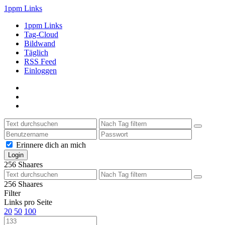
1ppm Links
1ppm Links
Tag-Cloud
Bildwand
Täglich
RSS Feed
Einloggen
Erinnere dich an mich
256
Shaares
256
Shaares
Filter
Links pro Seite
20
50
100