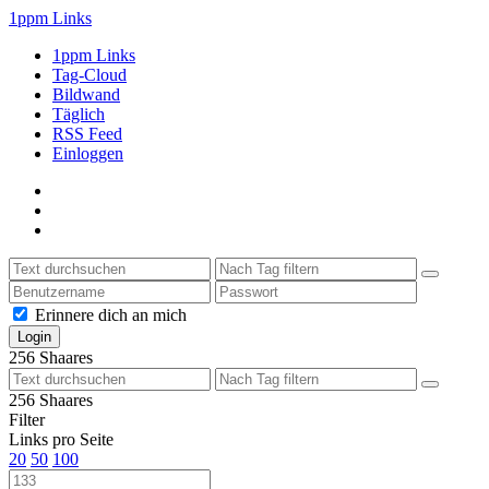
1ppm Links
1ppm Links
Tag-Cloud
Bildwand
Täglich
RSS Feed
Einloggen
Erinnere dich an mich
256
Shaares
256
Shaares
Filter
Links pro Seite
20
50
100