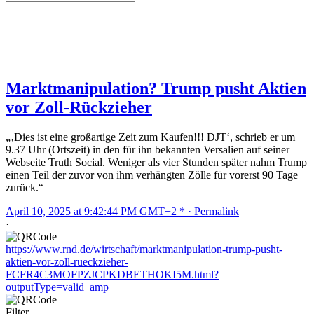
Marktmanipulation? Trump pusht Aktien
vor Zoll-Rückzieher
„‚Dies ist eine großartige Zeit zum Kaufen!!! DJT‘, schrieb er um
9.37 Uhr (Ortszeit) in den für ihn bekannten Versalien auf seiner
Webseite Truth Social. Weniger als vier Stunden später nahm Trump
einen Teil der zuvor von ihm verhängten Zölle für vorerst 90 Tage
zurück.“
April 10, 2025 at 9:42:44 PM GMT+2 * ·
Permalink
·
https://www.rnd.de/wirtschaft/marktmanipulation-trump-pusht-
aktien-vor-zoll-rueckzieher-
FCFR4C3MOFPZJCPKDBETHOKI5M.html?
outputType=valid_amp
Filter