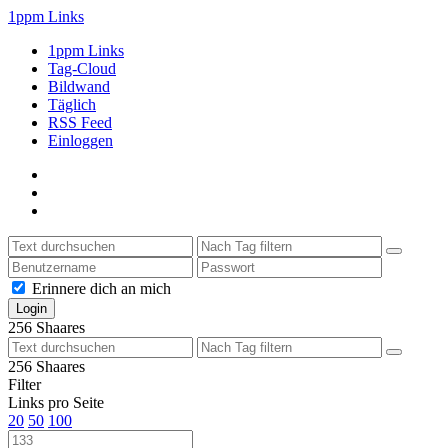
1ppm Links
1ppm Links
Tag-Cloud
Bildwand
Täglich
RSS Feed
Einloggen
Erinnere dich an mich
256
Shaares
256
Shaares
Filter
Links pro Seite
20
50
100